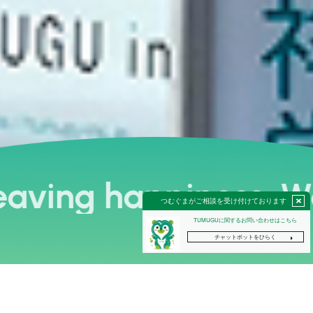
ng happiness. Weav
Category
カテゴリー